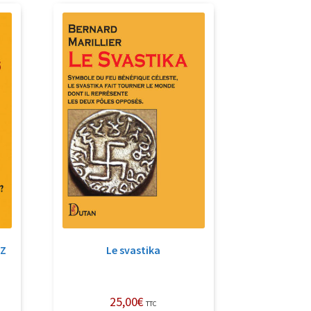
 Z
Le svastika
25,00
€
TTC