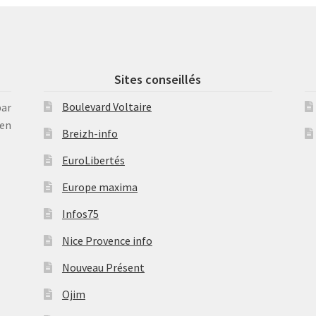
Sites conseillés
Boulevard Voltaire
par
en
Breizh-info
EuroLibertés
Europe maxima
Infos75
Nice Provence info
Nouveau Présent
Ojim