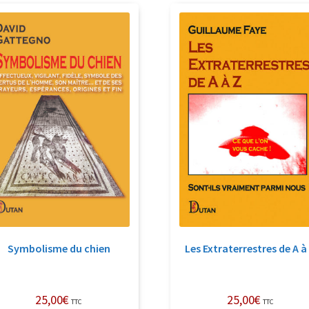
récent
au
plus
ancien
Symbolisme du chien
Les Extraterrestres de A à
25,00
€
25,00
€
TTC
TTC