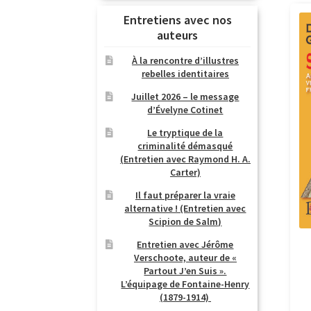
Entretiens avec nos
auteurs
À la rencontre d’illustres
rebelles identitaires
Juillet 2026 – le message
d’Évelyne Cotinet
Le tryptique de la
criminalité démasqué
(Entretien avec Raymond H. A.
Carter)
Il faut préparer la vraie
alternative ! (Entretien avec
Scipion de Salm)
Entretien avec Jérôme
Verschoote, auteur de «
Partout J’en Suis ».
L’équipage de Fontaine-Henry
(1879-1914)