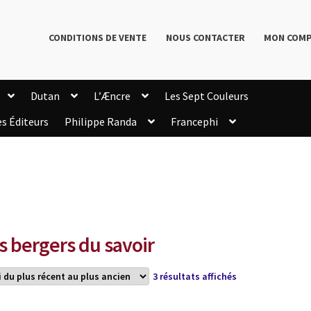
CONDITIONS DE VENTE
NOUS CONTACTER
MON COM
Dutan
L’Æncre
Les Sept Couleurs
es Éditeurs
Philippe Randa
Francephi
onditions de Vente
Connection
Enregistrement
Livres de Philippe Randa
Login Customizer
Newsletter
onfidentialité et cookies
Qui sommes-nous ?
mmande
s bergers du savoir
Trié
3 résultats affichés
du
plus