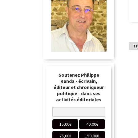
Soutenez Philippe
Randa - écrivain,
éditeur et chroniqueur
politique - dans ses
activités éditoriales
15,00
€
40,00
€
75,00
€
150,00
€