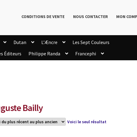
CONDITIONS DE VENTE
NOUS CONTACTER
MON COM
Dutan
L’Æncre
Les Sept Couleurs
es Éditeurs
Philippe Randa
Francephi
onditions de Vente
Connection
Enregistrement
Livres de Philippe Randa
Login Customizer
Newsletter
onfidentialité et cookies
Qui sommes-nous ?
mmande
guste Bailly
Voici le seul résultat