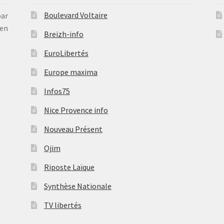
Boulevard Voltaire
par
en
Breizh-info
EuroLibertés
Europe maxima
Infos75
Nice Provence info
Nouveau Présent
Ojim
Riposte Laïque
Synthèse Nationale
TV libertés