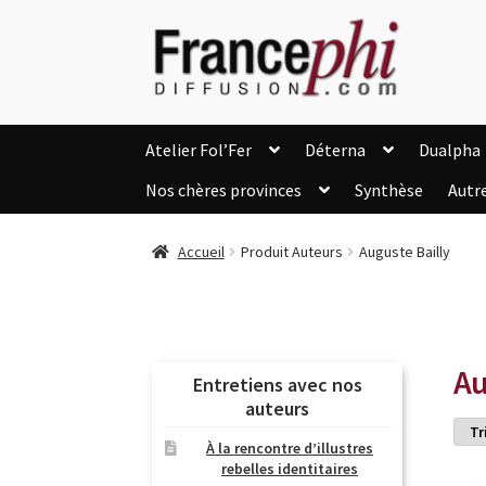
Aller
Aller
à
au
la
contenu
navigation
Atelier Fol’Fer
Déterna
Dualpha
Nos chères provinces
Synthèse
Autr
Accueil
Accueil
Caisse
Compte
C
Accueil
Produit Auteurs
Auguste Bailly
Listes d’Envies
Livres de Peter Randa
Nous Contacter
Panier
Politique de c
Soutien à Philippe Randa
Suivi de la Co
Au
Entretiens avec nos
auteurs
À la rencontre d’illustres
rebelles identitaires