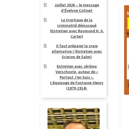
Juillet 2026 – le message
d’Évelyne Cotinet
Le tryptique de la
criminalité démasqué
(Entretien avec Raymond H. A.
Carter)
Il faut préparer la vraie
alternative ! (Entretien avec
Scipion de Salm)
Entretien avec Jérôme
Verschoote, auteur de «
Partout J’en Suis ».
L’équipage de Fontaine-Henry
(1879-1914)