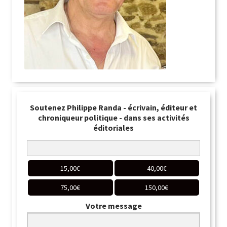
Soutenez Philippe Randa - écrivain, éditeur et
chroniqueur politique - dans ses activités
éditoriales
15,00
€
40,00
€
75,00
€
150,00
€
Votre message