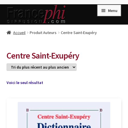
Aller
Aller
Menu
à
au
la
contenu
navigation
Accueil
Accueil
Produit Auteurs
Centre Saint-Exupéry
Accueil
Caisse
Centre Saint-Exupéry
Compte
Conditions de Vente
Connection
Voici le seul résultat
Enregistrement
Listes d’Envies
Livres de Peter Randa
Livres de Philippe Randa