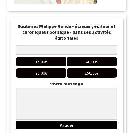
Soutenez Philippe Randa - écrivain, éditeur et
chroniqueur politique - dans ses activités
éditoriales
15,00
€
40,00
€
75,00
€
150,00
€
Votre message