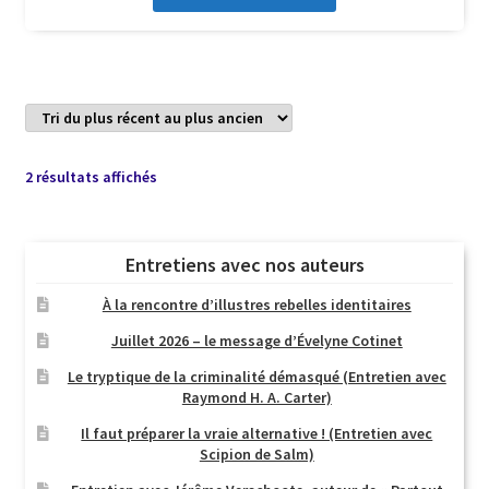
Trié
2 résultats affichés
du
plus
récent
Entretiens avec nos auteurs
au
plus
À la rencontre d’illustres rebelles identitaires
ancien
Juillet 2026 – le message d’Évelyne Cotinet
Le tryptique de la criminalité démasqué (Entretien avec
Raymond H. A. Carter)
Il faut préparer la vraie alternative ! (Entretien avec
Scipion de Salm)