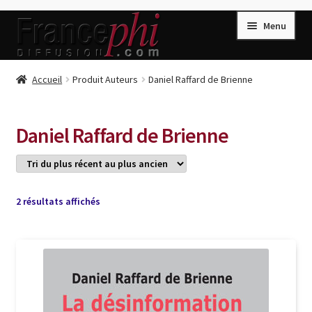
Aller
Aller
Menu
à
au
la
contenu
navigation
Accueil
Accueil
Produit Auteurs
Daniel Raffard de Brienne
Accueil
Caisse
Daniel Raffard de Brienne
Compte
Conditions de Vente
Connection
Trié
2 résultats affichés
du
Enregistrement
plus
récent
Listes d’Envies
au
plus
Livres de Peter Randa
ancien
Livres de Philippe Randa