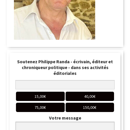
Soutenez Philippe Randa - écrivain, éditeur et
chroniqueur politique - dans ses activités
éditoriales
15,00
€
40,00
€
75,00
€
150,00
€
Votre message