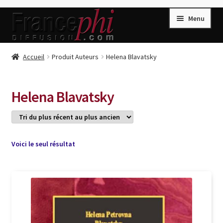
Aller
Aller
Menu
à
au
la
contenu
navigation
Accueil
Accueil
Produit Auteurs
Helena Blavatsky
Accueil
Caisse
Helena Blavatsky
Compte
Conditions de Vente
Connection
Voici le seul résultat
Enregistrement
Listes d’Envies
Livres de Peter Randa
Livres de Philippe Randa