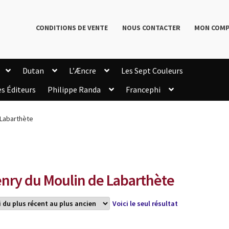
CONDITIONS DE VENTE
NOUS CONTACTER
MON COM
Dutan
L’Æncre
Les Sept Couleurs
es Éditeurs
Philippe Randa
Francephi
onditions de Vente
Connection
Enregistrement
 Labarthète
Livres de Philippe Randa
Login Customizer
Newsletter
onfidentialité et cookies
Qui sommes-nous ?
mmande
nry du Moulin de Labarthète
Voici le seul résultat