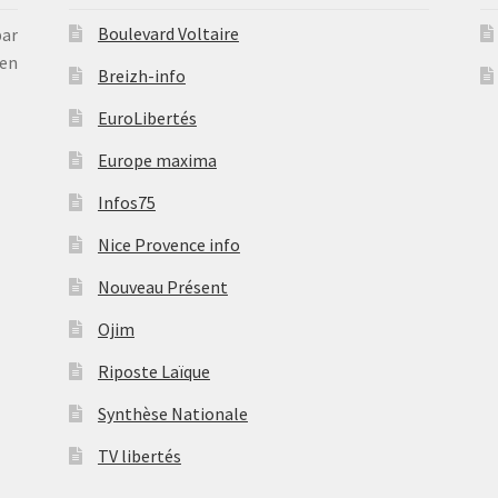
Boulevard Voltaire
par
en
Breizh-info
EuroLibertés
Europe maxima
Infos75
Nice Provence info
Nouveau Présent
Ojim
Riposte Laïque
Synthèse Nationale
TV libertés