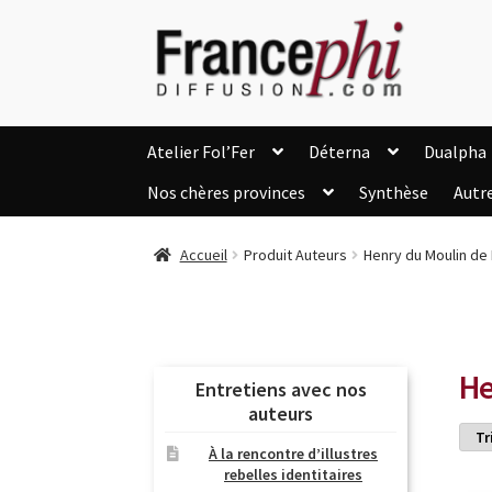
Aller
Aller
à
au
la
contenu
navigation
Atelier Fol’Fer
Déterna
Dualpha
Nos chères provinces
Synthèse
Autr
Accueil
Accueil
Caisse
Compte
C
Accueil
Produit Auteurs
Henry du Moulin de
Listes d’Envies
Livres de Peter Randa
Nous Contacter
Panier
Politique de c
Soutien à Philippe Randa
Suivi de la Co
He
Entretiens avec nos
auteurs
À la rencontre d’illustres
rebelles identitaires