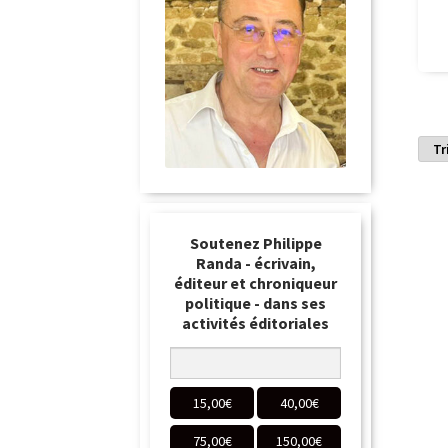
Soutenez Philippe
Randa - écrivain,
éditeur et chroniqueur
politique - dans ses
activités éditoriales
15,00
€
40,00
€
75,00
€
150,00
€