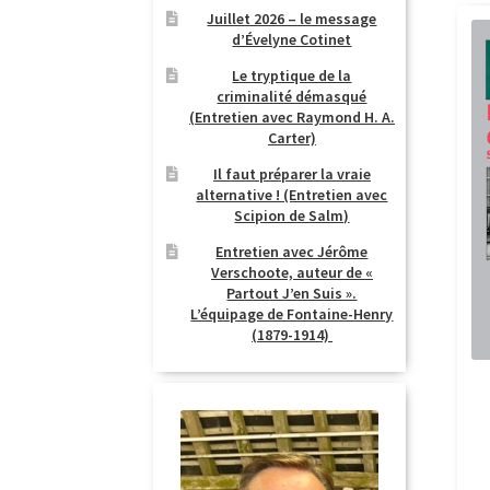
Juillet 2026 – le message
d’Évelyne Cotinet
Le tryptique de la
criminalité démasqué
(Entretien avec Raymond H. A.
Carter)
Il faut préparer la vraie
alternative ! (Entretien avec
Scipion de Salm)
Entretien avec Jérôme
Verschoote, auteur de «
Partout J’en Suis ».
L’équipage de Fontaine-Henry
(1879-1914)