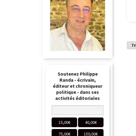
Soutenez Philippe
Randa - écrivain,
éditeur et chroniqueur
politique - dans ses
activités éditoriales
15,00
€
40,00
€
75,00
€
150,00
€