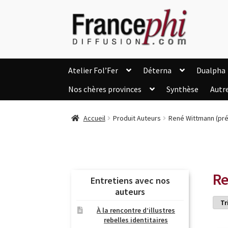
Aller
Aller
à
au
la
contenu
navigation
Atelier Fol’Fer
Déterna
Dualpha
Nos chères provinces
Synthèse
Autr
Accueil
Accueil
Caisse
Compte
C
Accueil
Produit Auteurs
René Wittmann (pr
Listes d’Envies
Livres de Peter Randa
Nous Contacter
Panier
Politique de c
Soutien à Philippe Randa
Suivi de la Co
Re
Entretiens avec nos
auteurs
À la rencontre d’illustres
rebelles identitaires