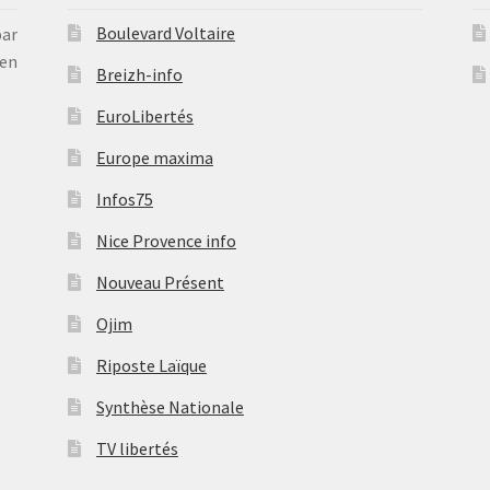
Boulevard Voltaire
par
en
Breizh-info
EuroLibertés
Europe maxima
Infos75
Nice Provence info
Nouveau Présent
Ojim
Riposte Laïque
Synthèse Nationale
TV libertés