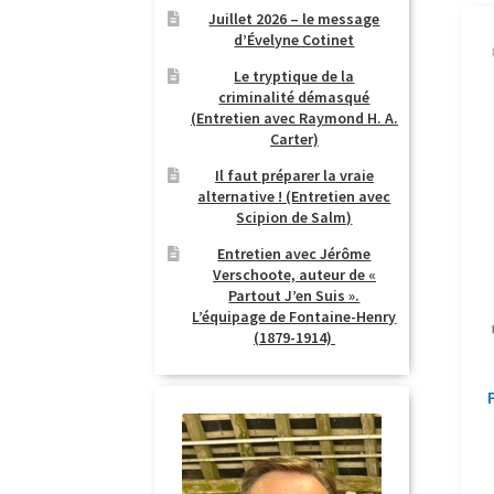
Juillet 2026 – le message
d’Évelyne Cotinet
Le tryptique de la
criminalité démasqué
(Entretien avec Raymond H. A.
Carter)
Il faut préparer la vraie
alternative ! (Entretien avec
Scipion de Salm)
Entretien avec Jérôme
Verschoote, auteur de «
Partout J’en Suis ».
L’équipage de Fontaine-Henry
(1879-1914)