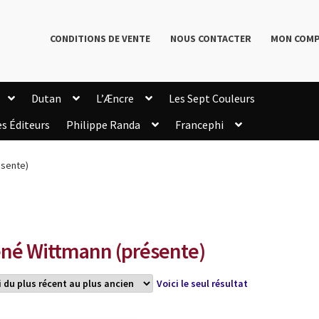
CONDITIONS DE VENTE
NOUS CONTACTER
MON COM
Dutan
L’Æncre
Les Sept Couleurs
es Éditeurs
Philippe Randa
Francephi
onditions de Vente
Connection
Enregistrement
ésente)
Livres de Philippe Randa
Login Customizer
Newsletter
onfidentialité et cookies
Qui sommes-nous ?
mmande
né Wittmann (présente)
Voici le seul résultat