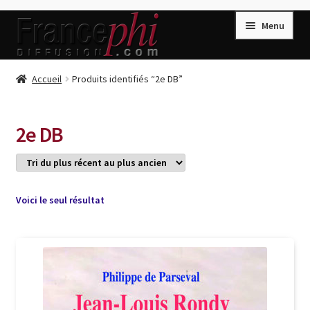
Aller
Aller
Menu
à
au
la
contenu
navigation
Accueil
Accueil
Produits identifiés “2e DB”
Accueil
Caisse
2e DB
Compte
Conditions de Vente
Connection
Voici le seul résultat
Enregistrement
Listes d’Envies
Livres de Peter Randa
Livres de Philippe Randa