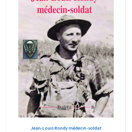
Login Customizer
Newsletter
Nous Contacter
Panier
Politique de confidentialité et cookies
Qui sommes-nous ?
Soutien à Philippe Randa
Suivi de la Commande
Jean-Louis Rondy médecin-soldat