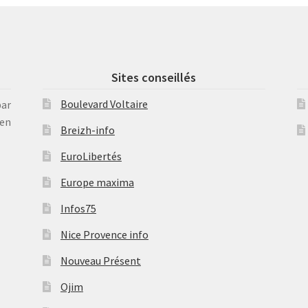
Sites conseillés
Boulevard Voltaire
par
en
Breizh-info
EuroLibertés
Europe maxima
Infos75
Nice Provence info
Nouveau Présent
Ojim