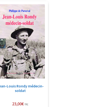
ean-Louis Rondy médecin-
soldat
23,00
€
TTC