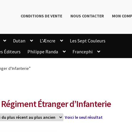
CONDITIONS DE VENTE
NOUS CONTACTER
MON COM
Dutan
L’Æncre
Les Sept Couleurs
es Éditeurs
Philippe Randa
Francephi
onditions de Vente
Connection
Enregistrement
nger d’Infanterie”
Livres de Philippe Randa
Login Customizer
Newsletter
onfidentialité et cookies
Qui sommes-nous ?
mmande
 Régiment Étranger d’Infanterie
Voici le seul résultat