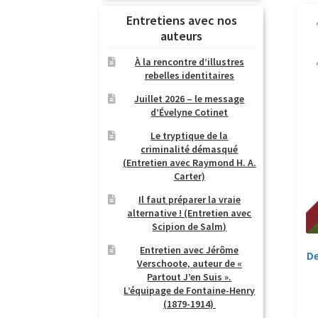
Entretiens avec nos
auteurs
À la rencontre d’illustres
rebelles identitaires
Juillet 2026 – le message
d’Évelyne Cotinet
Le tryptique de la
criminalité démasqué
(Entretien avec Raymond H. A.
Carter)
Il faut préparer la vraie
alternative ! (Entretien avec
Scipion de Salm)
Entretien avec Jérôme
De
Verschoote, auteur de «
Partout J’en Suis ».
L’équipage de Fontaine-Henry
(1879-1914)