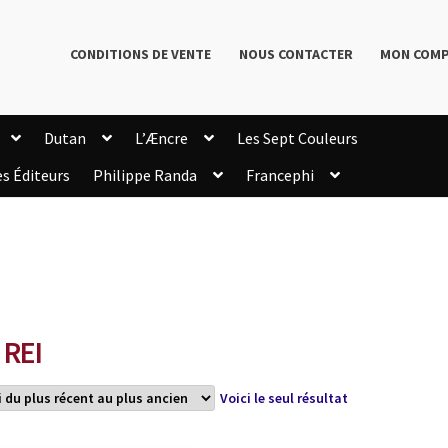
CONDITIONS DE VENTE
NOUS CONTACTER
MON COM
Dutan
L’Æncre
Les Sept Couleurs
es Éditeurs
Philippe Randa
Francephi
onditions de Vente
Connection
Enregistrement
Livres de Philippe Randa
Login Customizer
Newsletter
onfidentialité et cookies
Qui sommes-nous ?
mmande
 REI
Voici le seul résultat