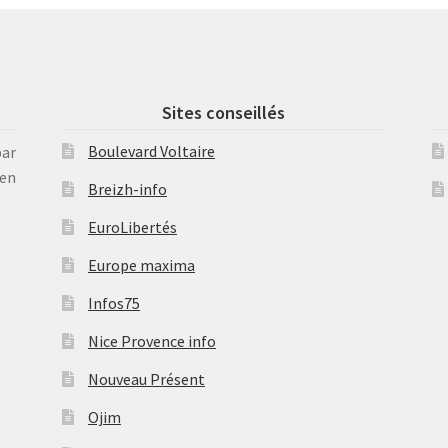
Sites conseillés
Boulevard Voltaire
par
en
Breizh-info
EuroLibertés
Europe maxima
Infos75
Nice Provence info
Nouveau Présent
Ojim