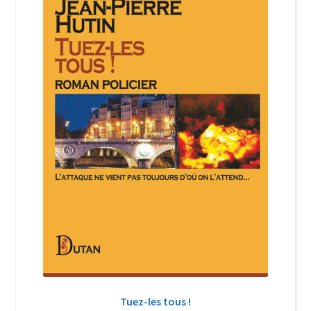
Login Customizer
Newsletter
Nous Contacter
Panier
Politique de confidentialité et cookies
Qui sommes-nous ?
Soutien à Philippe Randa
Suivi de la Commande
Tuez-les tous !