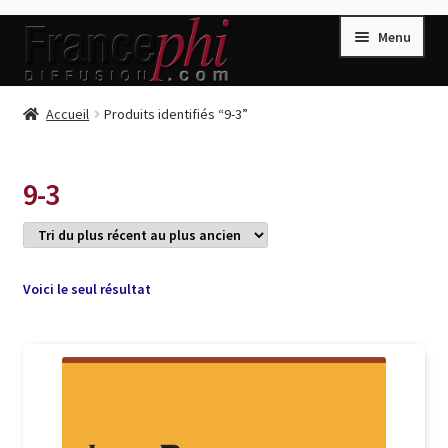
Aller
Aller
Menu
à
au
la
contenu
navigation
Accueil
Accueil
Produits identifiés “9-3”
Accueil
Caisse
9-3
Compte
Conditions de Vente
Connection
Voici le seul résultat
Enregistrement
Listes d’Envies
Livres de Peter Randa
Livres de Philippe Randa