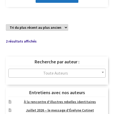
Trié
2 résultats affichés
du
plus
récent
Recherche par auteur :
au
plus
Toute Auteurs
ancien
Entretiens avec nos auteurs
À la rencontre d’illustres rebelles identitaires
Juillet 2026 – le message d’Évelyne Cotinet