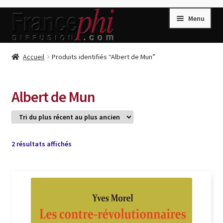
Aller
Aller
Menu
à
au
la
contenu
navigation
Accueil
Accueil
Produits identifiés “Albert de Mun”
Accueil
Caisse
Albert de Mun
Compte
Conditions de Vente
Connection
Trié
2 résultats affichés
du
Enregistrement
plus
récent
Listes d’Envies
au
plus
Livres de Peter Randa
ancien
Livres de Philippe Randa