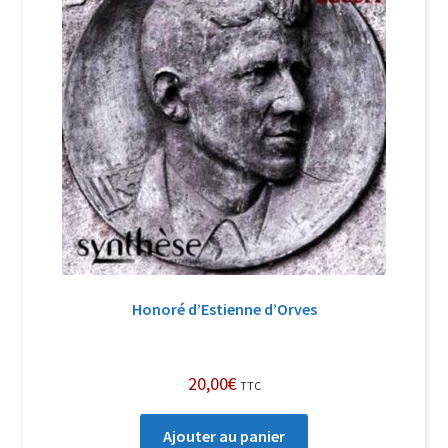
Honoré d’Estienne d’Orves
20,00
€
TTC
Ajouter au panier