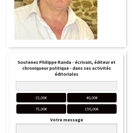
Soutenez Philippe Randa - écrivain, éditeur et
chroniqueur politique - dans ses activités
éditoriales
15,00
€
40,00
€
75,00
€
150,00
€
Votre message