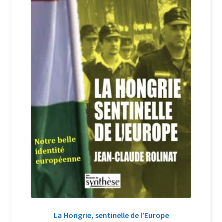
Login Customizer
Newsletter
Nous Contacter
Panier
Politique de confidentialité et cookies
Qui sommes-nous ?
Soutien à Philippe Randa
Suivi de la Commande
La Hongrie, sentinelle de l’Europe