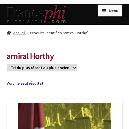
Aller
Aller
Menu
à
au
la
contenu
navigation
Accueil
Accueil
Produits identifiés “amiral Horthy”
Accueil
Caisse
amiral Horthy
Compte
Conditions de Vente
Connection
Voici le seul résultat
Enregistrement
Listes d’Envies
Livres de Peter Randa
Livres de Philippe Randa