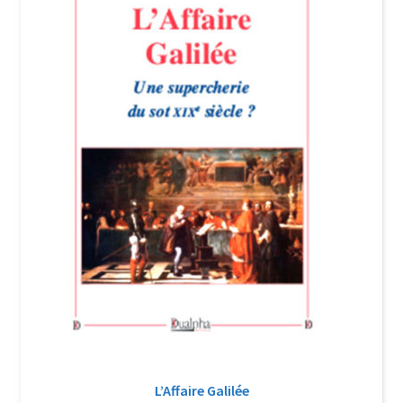
Login Customizer
Newsletter
Nous Contacter
Panier
Politique de confidentialité et cookies
Qui sommes-nous ?
Soutien à Philippe Randa
Suivi de la Commande
L’Affaire Galilée