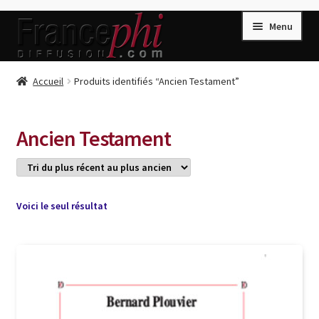
Aller
Aller
Menu
à
au
la
contenu
navigation
Accueil
Accueil
Produits identifiés “Ancien Testament”
Accueil
Caisse
Ancien Testament
Compte
Conditions de Vente
Connection
Voici le seul résultat
Enregistrement
Listes d’Envies
Livres de Peter Randa
Livres de Philippe Randa