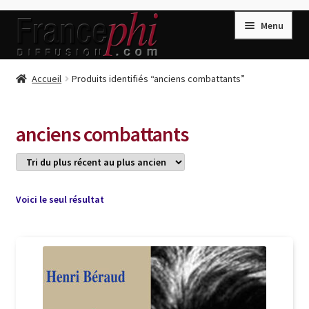
Aller
Aller
Menu
à
au
la
contenu
navigation
Accueil
Accueil
Produits identifiés “anciens combattants”
Accueil
Caisse
anciens combattants
Compte
Conditions de Vente
Connection
Voici le seul résultat
Enregistrement
Listes d’Envies
Livres de Peter Randa
Livres de Philippe Randa