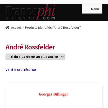
Aller
Aller
Menu
à
au
la
contenu
navigation
Accueil
Accueil
Produits identifiés “André Rossfelder”
Accueil
Caisse
André Rossfelder
Compte
Conditions de Vente
Connection
Voici le seul résultat
Enregistrement
Listes d’Envies
Livres de Peter Randa
Livres de Philippe Randa