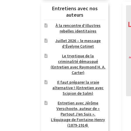
Entretiens avec nos
auteurs
À la rencontre d’illustres
rebelles identitaires
Juillet 2026 – le message
d’Évelyne Cotinet
Le tryptique de la
criminalité démasqué
(Entretien avec Raymond H. A.
Carter)
Il faut préparer la vraie
alternative ! (Entretien avec
Scipion de Salm)
Entretien avec Jérôme
Verschoote, auteur de «
Partout J’en Suis ».
L’équipage de Fontaine-Henry
(1879-1914)