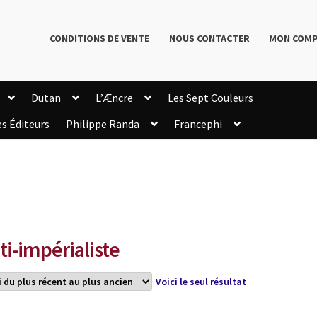
CONDITIONS DE VENTE
NOUS CONTACTER
MON COM
Dutan
L’Æncre
Les Sept Couleurs
es Éditeurs
Philippe Randa
Francephi
onditions de Vente
Connection
Enregistrement
Livres de Philippe Randa
Login Customizer
Newsletter
onfidentialité et cookies
Qui sommes-nous ?
mmande
ti-impérialiste
Voici le seul résultat