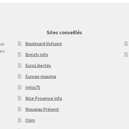
Sites conseillés
Boulevard Voltaire
par
en
Breizh-info
EuroLibertés
Europe maxima
Infos75
Nice Provence info
Nouveau Présent
Ojim