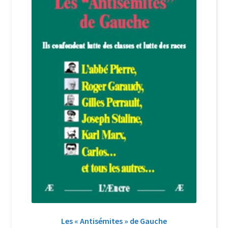
Login Customizer
Newsletter
Nous Contacter
Panier
Politique de confidentialité et cookies
Qui sommes-nous ?
Soutien à Philippe Randa
Suivi de la Commande
Les « Antisémites » de Gauche