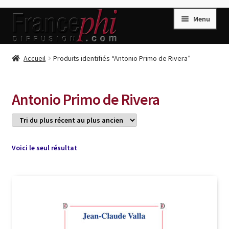
Aller
Aller
Menu
à
au
la
contenu
navigation
Accueil
Accueil
Produits identifiés “Antonio Primo de Rivera”
Accueil
Caisse
Antonio Primo de Rivera
Compte
Conditions de Vente
Connection
Voici le seul résultat
Enregistrement
Listes d’Envies
Livres de Peter Randa
Livres de Philippe Randa