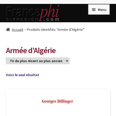
Aller
Aller
Menu
à
au
la
contenu
navigation
Accueil
Accueil
Produits identifiés “Armée d’Algérie”
Accueil
Caisse
Armée d’Algérie
Compte
Conditions de Vente
Connection
Voici le seul résultat
Enregistrement
Listes d’Envies
Livres de Peter Randa
Livres de Philippe Randa