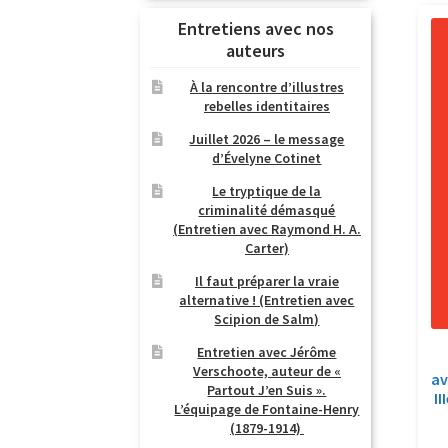
Entretiens avec nos
auteurs
À la rencontre d’illustres
rebelles identitaires
Juillet 2026 – le message
d’Évelyne Cotinet
Le tryptique de la
criminalité démasqué
(Entretien avec Raymond H. A.
Carter)
Il faut préparer la vraie
alternative ! (Entretien avec
Scipion de Salm)
Entretien avec Jérôme
Verschoote, auteur de «
av
Partout J’en Suis ».
II
L’équipage de Fontaine-Henry
(1879-1914)