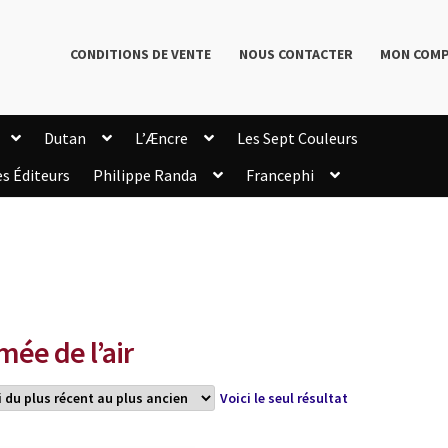
CONDITIONS DE VENTE
NOUS CONTACTER
MON COM
Dutan
L’Æncre
Les Sept Couleurs
es Éditeurs
Philippe Randa
Francephi
onditions de Vente
Connection
Enregistrement
Livres de Philippe Randa
Login Customizer
Newsletter
onfidentialité et cookies
Qui sommes-nous ?
mmande
mée de l’air
Voici le seul résultat