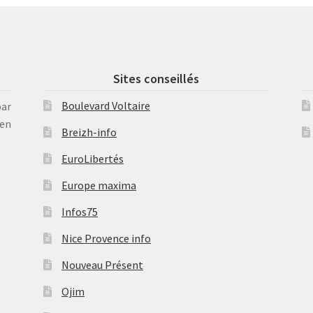
Sites conseillés
Boulevard Voltaire
par
en
Breizh-info
EuroLibertés
Europe maxima
Infos75
Nice Provence info
Nouveau Présent
Ojim