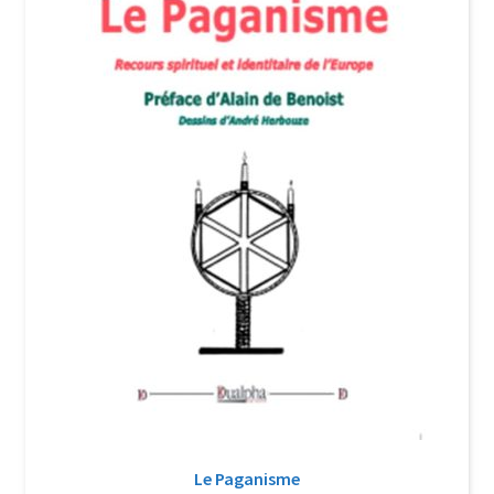
Login Customizer
Newsletter
Nous Contacter
Panier
Politique de confidentialité et cookies
Qui sommes-nous ?
Soutien à Philippe Randa
Suivi de la Commande
­­­Le Paganisme