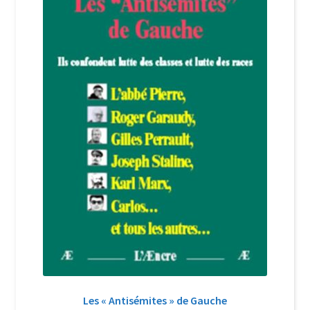
Login Customizer
Newsletter
Nous Contacter
Panier
Politique de confidentialité et cookies
Qui sommes-nous ?
Soutien à Philippe Randa
Suivi de la Commande
Les « Antisémites » de Gauche