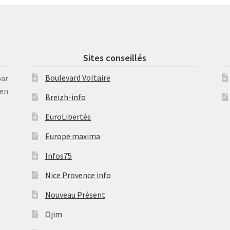
Sites conseillés
Boulevard Voltaire
par
en
Breizh-info
EuroLibertés
Europe maxima
Infos75
Nice Provence info
Nouveau Présent
Ojim