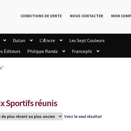
CONDITIONS DE VENTE
NOUS CONTACTER
MON COM
Dutan
L’Æncre
Les Sept Couleurs
es Éditeurs
Philippe Randa
Francephi
onditions de Vente
Connection
Enregistrement
is”
Livres de Philippe Randa
Login Customizer
Newsletter
onfidentialité et cookies
Qui sommes-nous ?
mmande
x Sportifs réunis
Voici le seul résultat