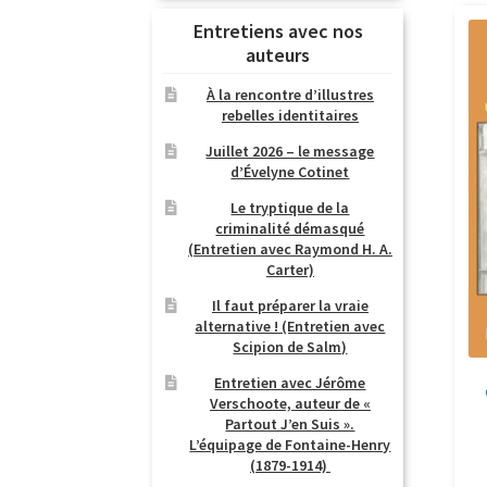
Entretiens avec nos
auteurs
À la rencontre d’illustres
rebelles identitaires
Juillet 2026 – le message
d’Évelyne Cotinet
Le tryptique de la
criminalité démasqué
(Entretien avec Raymond H. A.
Carter)
Il faut préparer la vraie
alternative ! (Entretien avec
Scipion de Salm)
Entretien avec Jérôme
Verschoote, auteur de «
Partout J’en Suis ».
L’équipage de Fontaine-Henry
(1879-1914)