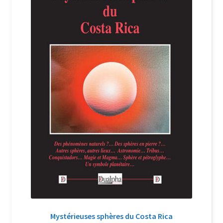
Login Customizer
Newsletter
Nous Contacter
Panier
Politique de confidentialité et cookies
Qui sommes-nous ?
Soutien à Philippe Randa
Suivi de la Commande
Mystérieuses sphères du Costa Rica