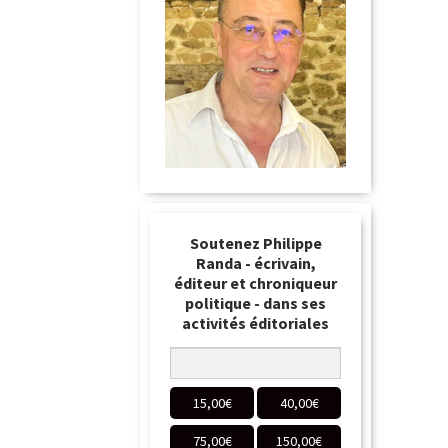
Soutenez Philippe
Randa - écrivain,
éditeur et chroniqueur
politique - dans ses
activités éditoriales
15,00
€
40,00
€
75,00
€
150,00
€