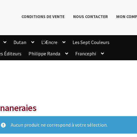
CONDITIONS DE VENTE
NOUS CONTACTER
MON COM
Dutan
L’Æncre
Les Sept Couleurs
es Éditeurs
Philippe Randa
Francephi
onditions de Vente
Connection
Enregistrement
Livres de Philippe Randa
Login Customizer
Newsletter
onfidentialité et cookies
Qui sommes-nous ?
mmande
naneraies
Aucun produit ne correspond à votre sélection.