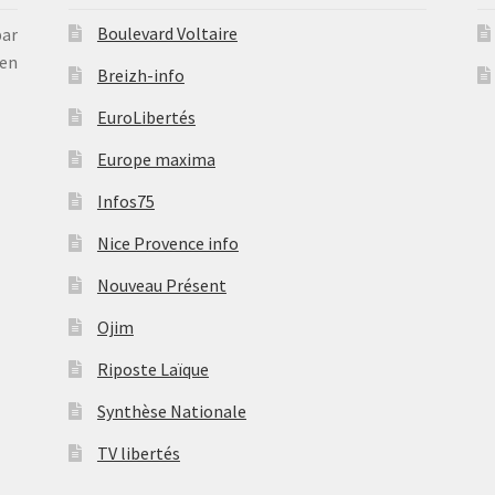
Boulevard Voltaire
par
en
Breizh-info
EuroLibertés
Europe maxima
Infos75
Nice Provence info
Nouveau Présent
Ojim
Riposte Laïque
Synthèse Nationale
TV libertés