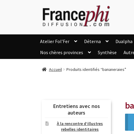
Aller
Aller
à
au
la
contenu
navigation
Atelier Fol’Fer
Déterna
Dualpha
Nos chères provinces
Synthèse
Autr
Accueil
Accueil
Caisse
Compte
C
Accueil
Produits identifiés “bananeraies”
Listes d’Envies
Livres de Peter Randa
Nous Contacter
Panier
Politique de c
Soutien à Philippe Randa
Suivi de la Co
ba
Entretiens avec nos
auteurs
À la rencontre d’illustres
rebelles identitaires