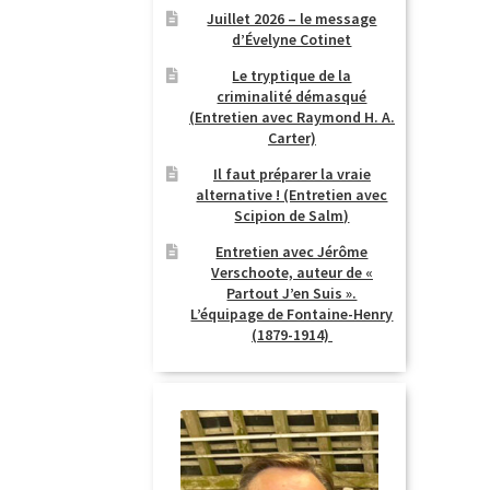
Juillet 2026 – le message
d’Évelyne Cotinet
Le tryptique de la
criminalité démasqué
(Entretien avec Raymond H. A.
Carter)
Il faut préparer la vraie
alternative ! (Entretien avec
Scipion de Salm)
Entretien avec Jérôme
Verschoote, auteur de «
Partout J’en Suis ».
L’équipage de Fontaine-Henry
(1879-1914)