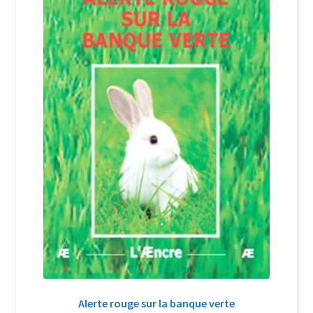
Login Customizer
Newsletter
Nous Contacter
Panier
Politique de confidentialité et cookies
Qui sommes-nous ?
Soutien à Philippe Randa
Suivi de la Commande
Alerte rouge sur la banque verte