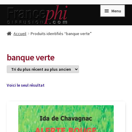
Aller
Aller
Menu
à
au
la
contenu
navigation
Accueil
Accueil
Produits identifiés “banque verte”
Accueil
Caisse
banque verte
Compte
Conditions de Vente
Connection
Voici le seul résultat
Enregistrement
Listes d’Envies
Livres de Peter Randa
Livres de Philippe Randa