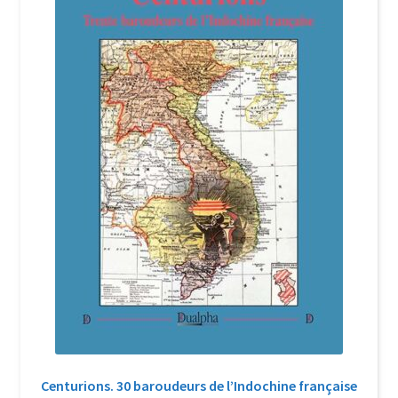
Login Customizer
Newsletter
Nous Contacter
Panier
Politique de confidentialité et cookies
Qui sommes-nous ?
Soutien à Philippe Randa
Suivi de la Commande
Centurions. 30 baroudeurs de l’Indochine française