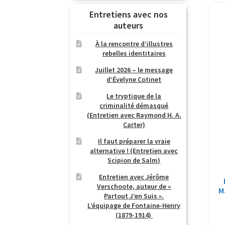
Entretiens avec nos
auteurs
À la rencontre d’illustres
rebelles identitaires
Juillet 2026 – le message
d’Évelyne Cotinet
Le tryptique de la
criminalité démasqué
(Entretien avec Raymond H. A.
Carter)
Il faut préparer la vraie
alternative ! (Entretien avec
Scipion de Salm)
Entretien avec Jérôme
Verschoote, auteur de «
M
Partout J’en Suis ».
L’équipage de Fontaine-Henry
(1879-1914)