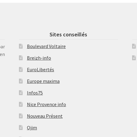
Sites conseillés
Boulevard Voltaire
par
en
Breizh-info
EuroLibertés
Europe maxima
Infos75
Nice Provence info
Nouveau Présent
Ojim