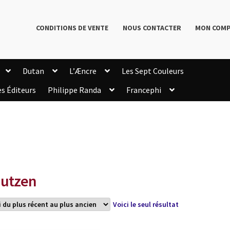
CONDITIONS DE VENTE
NOUS CONTACTER
MON COM
Dutan
L’Æncre
Les Sept Couleurs
es Éditeurs
Philippe Randa
Francephi
onditions de Vente
Connection
Enregistrement
Livres de Philippe Randa
Login Customizer
Newsletter
onfidentialité et cookies
Qui sommes-nous ?
mmande
utzen
Voici le seul résultat