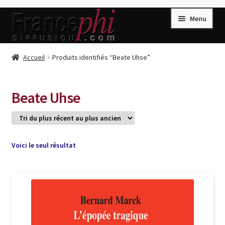
Aller
Aller
Menu
à
au
la
contenu
navigation
Accueil
Accueil
Produits identifiés “Beate Uhse”
Accueil
Caisse
Beate Uhse
Compte
Conditions de Vente
Connection
Voici le seul résultat
Enregistrement
Listes d’Envies
Livres de Peter Randa
Livres de Philippe Randa