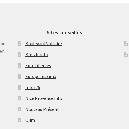
Sites conseillés
Boulevard Voltaire
par
en
Breizh-info
EuroLibertés
Europe maxima
Infos75
Nice Provence info
Nouveau Présent
Ojim