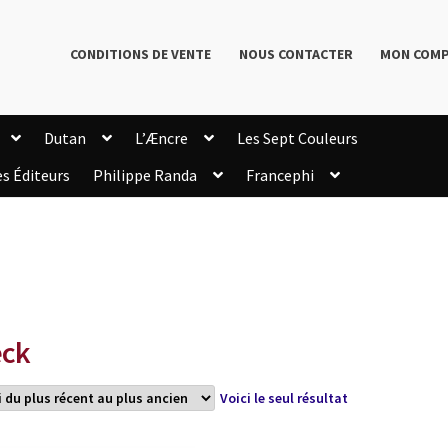
CONDITIONS DE VENTE
NOUS CONTACTER
MON COM
Dutan
L’Æncre
Les Sept Couleurs
es Éditeurs
Philippe Randa
Francephi
onditions de Vente
Connection
Enregistrement
Livres de Philippe Randa
Login Customizer
Newsletter
onfidentialité et cookies
Qui sommes-nous ?
mmande
ck
Voici le seul résultat