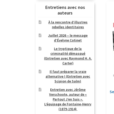
Entretiens avec nos
auteurs
À la rencontre d’illustres
rebelles identitaires
Juillet 2026 – le message
d’Évelyne Cotinet
Le tryptique de la
criminalité démasqué
(Entretien avec Raymond H. A.
Carter)
Il faut préparer la vraie
alternative ! (Entretien avec
Scipion de Salm)
Entretien avec Jérôme
Se
Verschoote, auteur de «
Partout J’en Suis ».
L’équipage de Fontaine-Henry
(1879-1914)