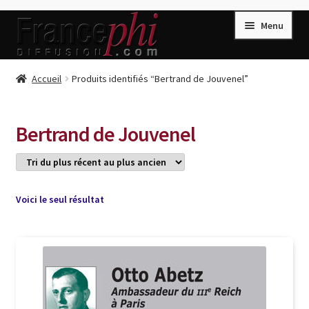
Aller
Aller
Menu
à
au
la
contenu
navigation
Accueil
Accueil
Produits identifiés “Bertrand de Jouvenel”
Accueil
Caisse
Bertrand de Jouvenel
Compte
Conditions de Vente
Connection
Voici le seul résultat
Enregistrement
Listes d’Envies
Livres de Peter Randa
Livres de Philippe Randa