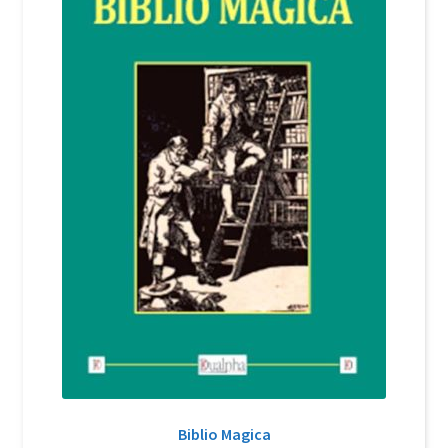
Login Customizer
Newsletter
Nous Contacter
Panier
Politique de confidentialité et cookies
Qui sommes-nous ?
Soutien à Philippe Randa
Suivi de la Commande
Biblio Magica