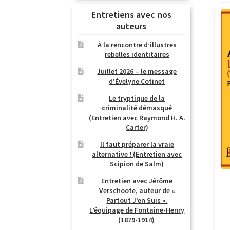
Entretiens avec nos
auteurs
À la rencontre d’illustres
rebelles identitaires
Juillet 2026 – le message
d’Évelyne Cotinet
Le tryptique de la
criminalité démasqué
(Entretien avec Raymond H. A.
Carter)
Il faut préparer la vraie
alternative ! (Entretien avec
Scipion de Salm)
Entretien avec Jérôme
Verschoote, auteur de «
Partout J’en Suis ».
L’équipage de Fontaine-Henry
(1879-1914)