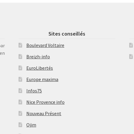
Sites conseillés
Boulevard Voltaire
par
en
Breizh-info
EuroLibertés
Europe maxima
Infos75
Nice Provence info
Nouveau Présent
Ojim