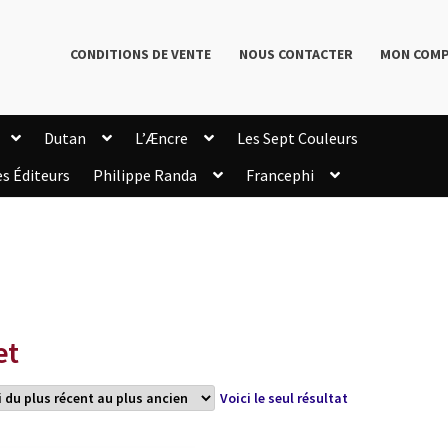
CONDITIONS DE VENTE
NOUS CONTACTER
MON COM
Dutan
L’Æncre
Les Sept Couleurs
es Éditeurs
Philippe Randa
Francephi
onditions de Vente
Connection
Enregistrement
Livres de Philippe Randa
Login Customizer
Newsletter
onfidentialité et cookies
Qui sommes-nous ?
mmande
et
Voici le seul résultat