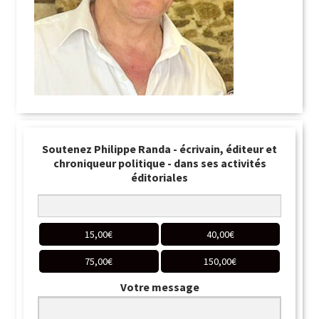
Soutenez Philippe Randa - écrivain, éditeur et
chroniqueur politique - dans ses activités
éditoriales
15,00
€
40,00
€
75,00
€
150,00
€
Votre message