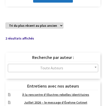
Trié
2 résultats affichés
du
plus
récent
Recherche par auteur :
au
plus
Toute Auteurs
ancien
Entretiens avec nos auteurs
À la rencontre d’illustres rebelles identitaires
Juillet 2026 – le message d’Évelyne Cotinet