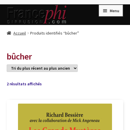
Aller
Aller
Menu
à
au
la
contenu
navigation
Accueil
Accueil
Produits identifiés “bûcher”
Accueil
Caisse
bûcher
Compte
Conditions de Vente
Connection
Trié
2 résultats affichés
du
Enregistrement
plus
récent
Listes d’Envies
au
plus
Livres de Peter Randa
ancien
Livres de Philippe Randa