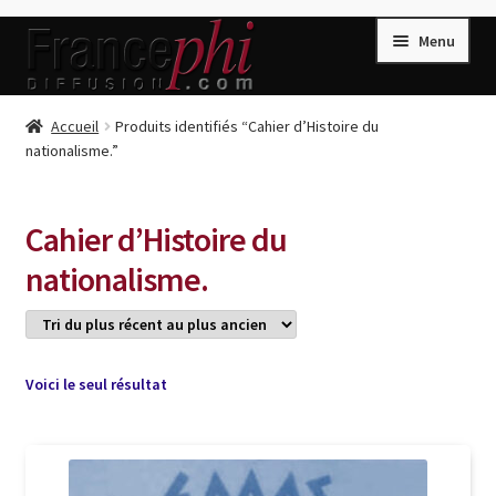
Aller
Aller
Menu
à
au
la
contenu
navigation
Accueil
Accueil
Produits identifiés “Cahier d’Histoire du
nationalisme.”
Accueil
Caisse
Cahier d’Histoire du
Compte
nationalisme.
Conditions de Vente
Connection
Enregistrement
Voici le seul résultat
Listes d’Envies
Livres de Peter Randa
Livres de Philippe Randa