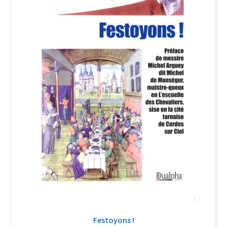
Login Customizer
Newsletter
Nous Contacter
Panier
Politique de confidentialité et cookies
Qui sommes-nous ?
Soutien à Philippe Randa
Suivi de la Commande
Festoyons !