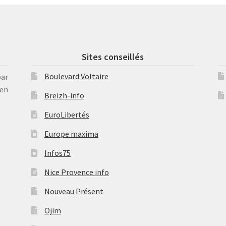
Sites conseillés
Boulevard Voltaire
par
en
Breizh-info
EuroLibertés
Europe maxima
Infos75
Nice Provence info
Nouveau Présent
Ojim