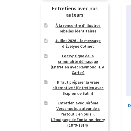
Entretiens avec nos
auteurs
À la rencontre d’illustres
rebelles identitaires
Juillet 2026 – le message
d’Évelyne Cotinet
Le tryptique de la
criminalité démasqué
(Entretien avec Raymond H. A.
Carter)
Il faut préparer la vraie
alternative ! (Entretien avec
Scipion de Salm)
Entretien avec Jérôme
D
Verschoote, auteur de «
Partout J’en Suis ».
L’équipage de Fontaine-Henry
(1879-1914)