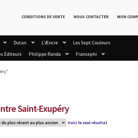
CONDITIONS DE VENTE
NOUS CONTACTER
MON COM
Dutan
L’Æncre
Les Sept Couleurs
es Éditeurs
Philippe Randa
Francephi
onditions de Vente
Connection
Enregistrement
péry”
Livres de Philippe Randa
Login Customizer
Newsletter
onfidentialité et cookies
Qui sommes-nous ?
mmande
ntre Saint-Exupéry
Voici le seul résultat