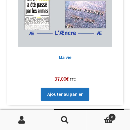
Ma vie
37,00
€
TTC
Ajouter au panier
Soutenir Philippe Randa
0
Recherche
Recherche