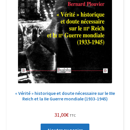
« Vérité » historique et doute nécessaire sur le IIIe
Reich et la IIe Guerre mondiale (1933-1945)
31,00
€
TTC