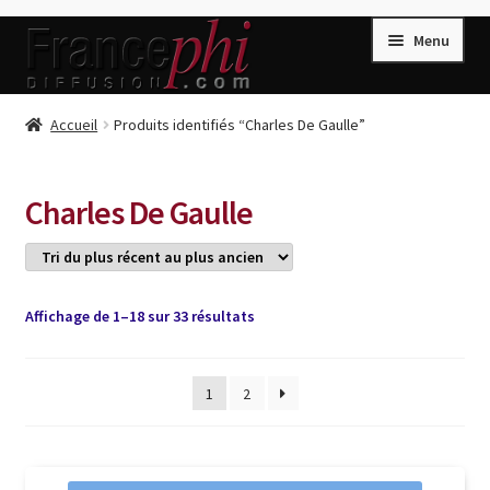
Aller
Aller
Menu
à
au
la
contenu
navigation
Accueil
Accueil
Produits identifiés “Charles De Gaulle”
Accueil
Caisse
Charles De Gaulle
Compte
Conditions de Vente
Connection
Trié
Affichage de 1–18 sur 33 résultats
du
Enregistrement
plus
récent
1
2
Listes d’Envies
au
plus
Livres de Peter Randa
ancien
Livres de Philippe Randa