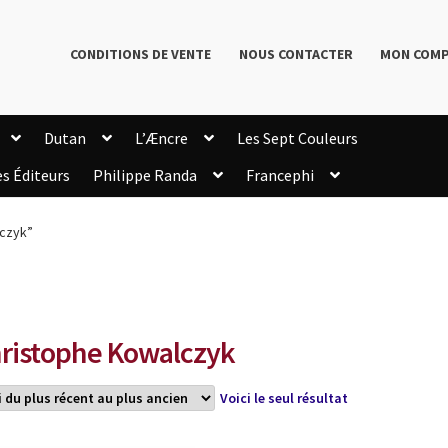
CONDITIONS DE VENTE
NOUS CONTACTER
MON COM
Dutan
L’Æncre
Les Sept Couleurs
es Éditeurs
Philippe Randa
Francephi
onditions de Vente
Connection
Enregistrement
lczyk”
Livres de Philippe Randa
Login Customizer
Newsletter
onfidentialité et cookies
Qui sommes-nous ?
mmande
ristophe Kowalczyk
Voici le seul résultat