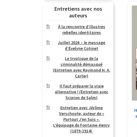
Entretiens avec nos
auteurs
À la rencontre d’illustres
rebelles identitaires
Juillet 2026 – le message
d’Évelyne Cotinet
Le tryptique de la
criminalité démasqué
(Entretien avec Raymond H. A.
Carter)
Il faut préparer la vraie
alternative ! (Entretien avec
Scipion de Salm)
Entretien avec Jérôme
H
Verschoote, auteur de «
Partout J’en Suis ».
L’équipage de Fontaine-Henry
(1879-1914)