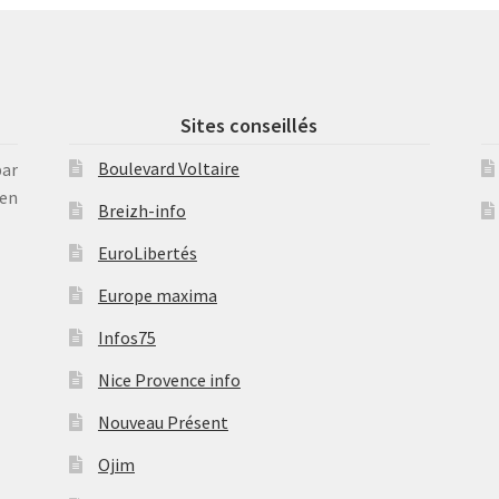
Sites conseillés
Boulevard Voltaire
par
en
Breizh-info
EuroLibertés
Europe maxima
Infos75
Nice Provence info
Nouveau Présent
Ojim