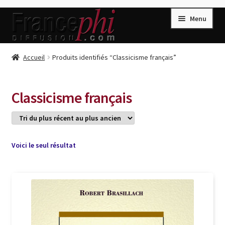
Aller
Aller
Menu
à
au
la
contenu
navigation
Accueil
Accueil
Produits identifiés “Classicisme français”
Accueil
Caisse
Classicisme français
Compte
Conditions de Vente
Connection
Voici le seul résultat
Enregistrement
Listes d’Envies
Livres de Peter Randa
Livres de Philippe Randa