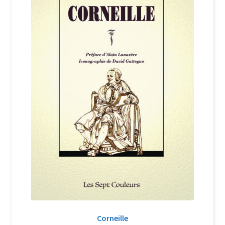
Login Customizer
Newsletter
Nous Contacter
Panier
Politique de confidentialité et cookies
Qui sommes-nous ?
Soutien à Philippe Randa
Suivi de la Commande
Corneille