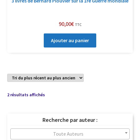
3 livres de Bernard Plouvier sur la 1re Guerre mondiale
90,00
€
TTC
Ajouter au panier
Trié
2 résultats affichés
du
plus
récent
Recherche par auteur :
au
plus
Toute Auteurs
ancien