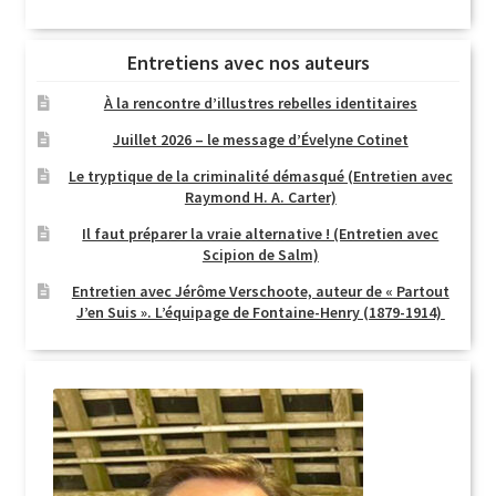
Entretiens avec nos auteurs
À la rencontre d’illustres rebelles identitaires
Juillet 2026 – le message d’Évelyne Cotinet
Le tryptique de la criminalité démasqué (Entretien avec
Raymond H. A. Carter)
Il faut préparer la vraie alternative ! (Entretien avec
Scipion de Salm)
Entretien avec Jérôme Verschoote, auteur de « Partout
J’en Suis ». L’équipage de Fontaine-Henry (1879-1914)