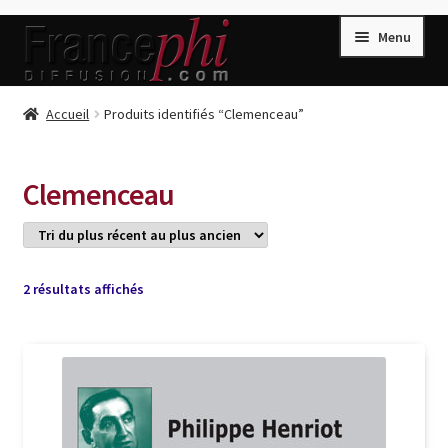
Aller
Aller
Menu
à
au
la
contenu
navigation
Accueil
Accueil
Produits identifiés “Clemenceau”
Accueil
Caisse
Clemenceau
Compte
Conditions de Vente
Connection
Trié
2 résultats affichés
du
Enregistrement
plus
récent
Listes d’Envies
au
plus
Livres de Peter Randa
ancien
Livres de Philippe Randa