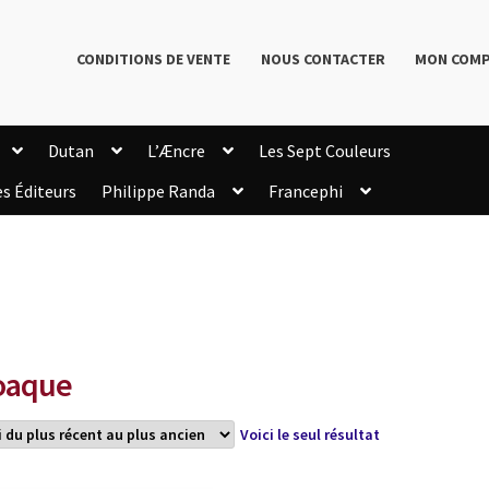
CONDITIONS DE VENTE
NOUS CONTACTER
MON COM
Dutan
L’Æncre
Les Sept Couleurs
es Éditeurs
Philippe Randa
Francephi
onditions de Vente
Connection
Enregistrement
Livres de Philippe Randa
Login Customizer
Newsletter
onfidentialité et cookies
Qui sommes-nous ?
mmande
oaque
Voici le seul résultat