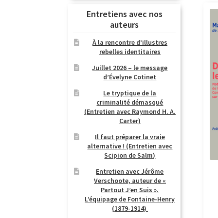
Entretiens avec nos
auteurs
À la rencontre d’illustres
rebelles identitaires
Juillet 2026 – le message
d’Évelyne Cotinet
Le tryptique de la
criminalité démasqué
(Entretien avec Raymond H. A.
Carter)
Il faut préparer la vraie
alternative ! (Entretien avec
Scipion de Salm)
Entretien avec Jérôme
Verschoote, auteur de «
Partout J’en Suis ».
L’équipage de Fontaine-Henry
(1879-1914)