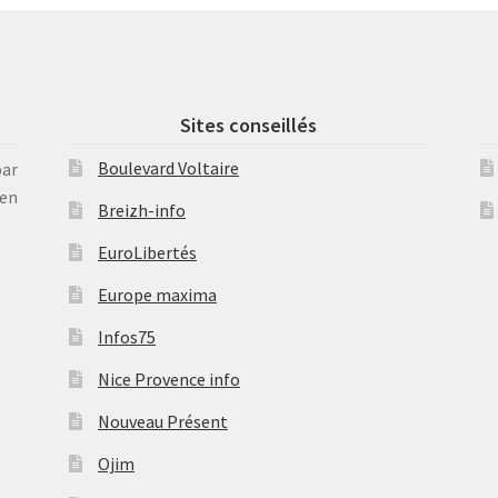
Sites conseillés
Boulevard Voltaire
par
en
Breizh-info
EuroLibertés
Europe maxima
Infos75
Nice Provence info
Nouveau Présent
Ojim