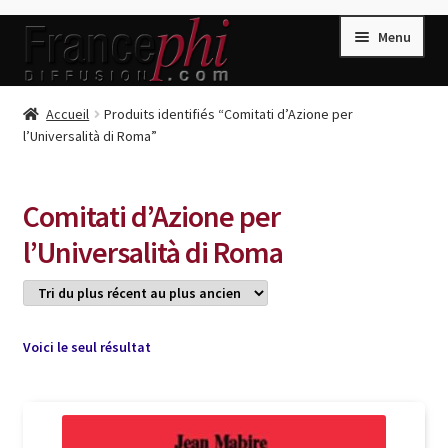
Aller
Aller
Menu
à
au
la
contenu
navigation
Accueil
Accueil
Produits identifiés “Comitati d’Azione per
l’Universalità di Roma”
Accueil
Caisse
Comitati d’Azione per
Compte
l’Universalità di Roma
Conditions de Vente
Connection
Enregistrement
Voici le seul résultat
Listes d’Envies
Livres de Peter Randa
Livres de Philippe Randa