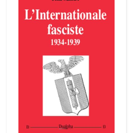
Login Customizer
Newsletter
Nous Contacter
Panier
Politique de confidentialité et cookies
Qui sommes-nous ?
Soutien à Philippe Randa
Suivi de la Commande