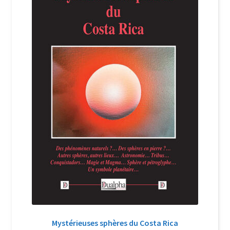
Login Customizer
Newsletter
Nous Contacter
Panier
Politique de confidentialité et cookies
Qui sommes-nous ?
Soutien à Philippe Randa
Suivi de la Commande
Mystérieuses sphères du Costa Rica