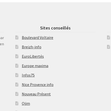
Sites conseillés
Boulevard Voltaire
par
en
Breizh-info
EuroLibertés
Europe maxima
Infos75
Nice Provence info
Nouveau Présent
Ojim