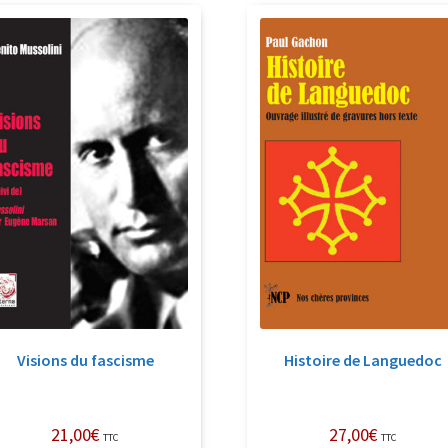
récent
au
plus
ancien
Visions du fascisme
Histoire de Languedoc
21,00
€
27,00
€
TTC
TTC