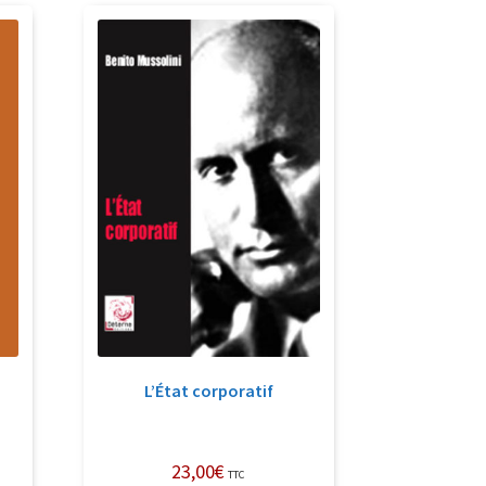
L’État corporatif
23,00
€
TTC