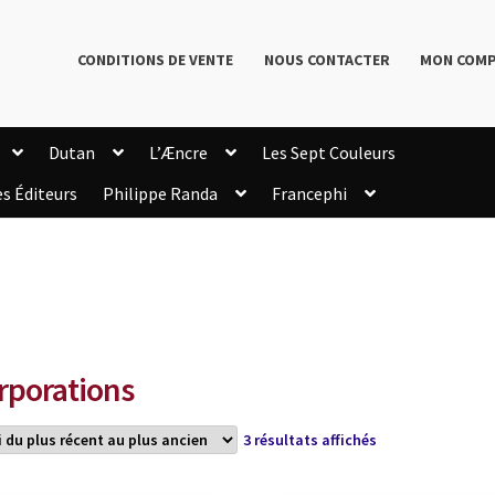
CONDITIONS DE VENTE
NOUS CONTACTER
MON COM
Dutan
L’Æncre
Les Sept Couleurs
es Éditeurs
Philippe Randa
Francephi
onditions de Vente
Connection
Enregistrement
Livres de Philippe Randa
Login Customizer
Newsletter
onfidentialité et cookies
Qui sommes-nous ?
mmande
rporations
Trié
3 résultats affichés
du
plus