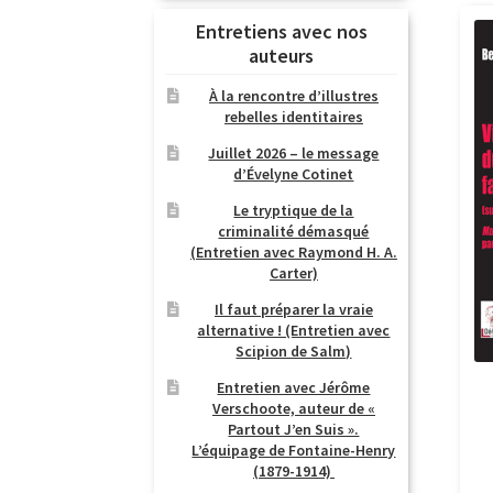
Entretiens avec nos
auteurs
À la rencontre d’illustres
rebelles identitaires
Juillet 2026 – le message
d’Évelyne Cotinet
Le tryptique de la
criminalité démasqué
(Entretien avec Raymond H. A.
Carter)
Il faut préparer la vraie
alternative ! (Entretien avec
Scipion de Salm)
Entretien avec Jérôme
Verschoote, auteur de «
Partout J’en Suis ».
L’équipage de Fontaine-Henry
(1879-1914)