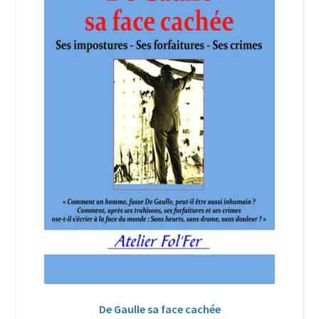
Login Customizer
Newsletter
Nous Contacter
Panier
Politique de confidentialité et cookies
Qui sommes-nous ?
Soutien à Philippe Randa
Suivi de la Commande
De Gaulle sa face cachée