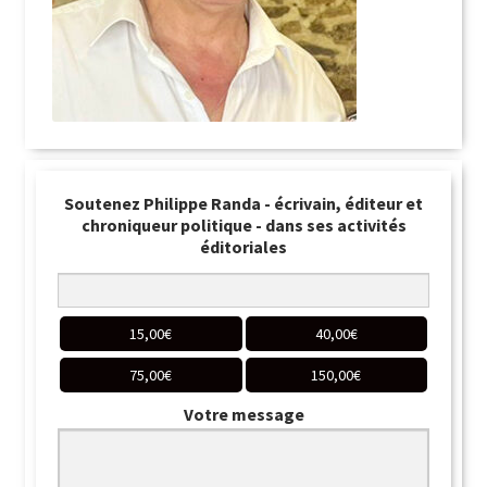
Soutenez Philippe Randa - écrivain, éditeur et
chroniqueur politique - dans ses activités
éditoriales
15,00
€
40,00
€
75,00
€
150,00
€
Votre message