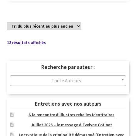
Trié
13 résultats affichés
du
plus
récent
Recherche par auteur :
au
plus
Toute Auteurs
ancien
Entretiens avec nos auteurs
À la rencontre d’illustres rebelles identitaires
Juillet 2026 – le message d’Évelyne Cotinet
Le tryptique de la criminalité démasqué (Entretien avec