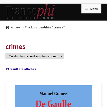
Aller
Aller
Menu
à
au
la
contenu
navigation
Accueil
Accueil
Produits identifiés “crimes”
Accueil
Caisse
crimes
Compte
Conditions de Vente
Connection
Trié
13 résultats affichés
du
Enregistrement
plus
récent
Listes d’Envies
au
plus
Livres de Peter Randa
ancien
Livres de Philippe Randa