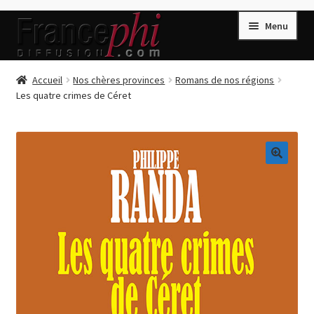
Aller
Aller
Menu
à
au
la
contenu
navigation
Accueil
Accueil
Nos chères provinces
Romans de nos régions
Les quatre crimes de Céret
Accueil
Caisse
Compte
🔍
Conditions de Vente
Connection
Enregistrement
Listes d’Envies
Livres de Peter Randa
Livres de Philippe Randa