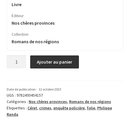
Livre
Éditeur
Nos chères provinces
Collection
Romans de nos régions
quantité
Ajouter au panier
de
Les
quatre
crimes
Date de publication :
12 octobre 2023
de
UGS :
9782493454157
Catégories :
Nos chères provinces
,
Romans de nos régions
Céret
Étiquettes :
Céret
,
crimes
,
enquête policière
,
folie
,
Philippe
Randa