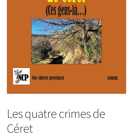
Login Customizer
Newsletter
Nous Contacter
Panier
Politique de confidentialité et cookies
Qui sommes-nous ?
Soutien à Philippe Randa
Suivi de la Commande
Les quatre crimes de
Céret