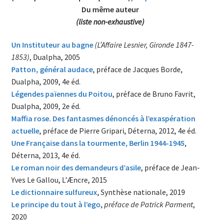
Du même auteur
(liste non-exhaustive)
Un Instituteur au bagne
(L’Affaire Lesnier, Gironde 1847-
1853)
, Dualpha, 2005
Patton, général audace
, préface de Jacques Borde,
Dualpha, 2009, 4e éd.
Légendes païennes du Po
itou
, préface de Bruno Favrit,
Dualpha, 2009, 2e éd.
Maffia rose. Des fantasmes dénoncés à l’exaspération
actuelle
, préface de Pierre Gripari, Déterna, 2012, 4e éd.
Une Française dans la tourmente, Berlin 1944-1945
,
Déterna, 2013, 4e éd.
Le roman noir des demandeurs d’asile
, préface de Jean-
Yves Le Gallou, L’Æncre, 2015
Le dictionnaire sulfureux
, Synthèse nationale, 2019
Le principe du tout à l’ego
,
préface de Patrick Parment
,
2020