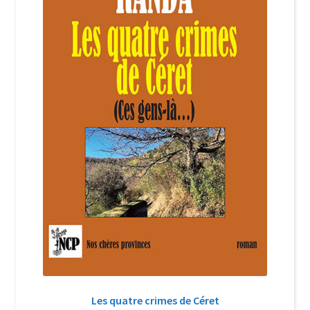
Login Customizer
Newsletter
Nous Contacter
Panier
Politique de confidentialité et cookies
Qui sommes-nous ?
Soutien à Philippe Randa
Suivi de la Commande
Les quatre crimes de Céret