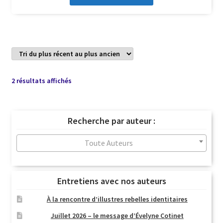
Trié
2 résultats affichés
du
plus
récent
Recherche par auteur :
au
plus
Toute Auteurs
ancien
Entretiens avec nos auteurs
À la rencontre d’illustres rebelles identitaires
Juillet 2026 – le message d’Évelyne Cotinet