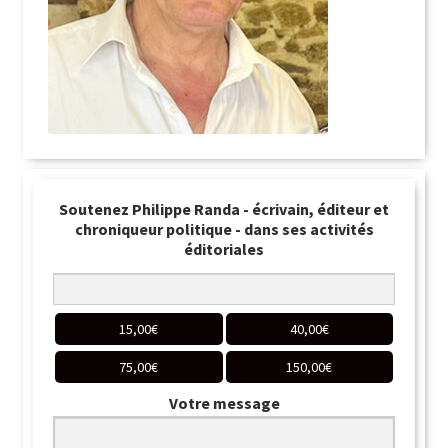
Soutenez Philippe Randa - écrivain, éditeur et
chroniqueur politique - dans ses activités
éditoriales
15,00
€
40,00
€
75,00
€
150,00
€
Votre message