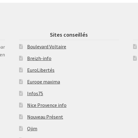
Sites conseillés
Boulevard Voltaire
par
en
Breizh-info
EuroLibertés
Europe maxima
Infos75
Nice Provence info
Nouveau Présent
Ojim