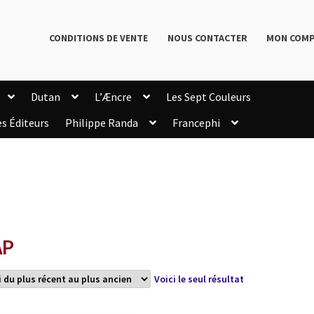
CONDITIONS DE VENTE
NOUS CONTACTER
MON COM
Dutan
L’Æncre
Les Sept Couleurs
es Éditeurs
Philippe Randa
Francephi
onditions de Vente
Connection
Enregistrement
Livres de Philippe Randa
Login Customizer
Newsletter
onfidentialité et cookies
Qui sommes-nous ?
mmande
AP
Voici le seul résultat